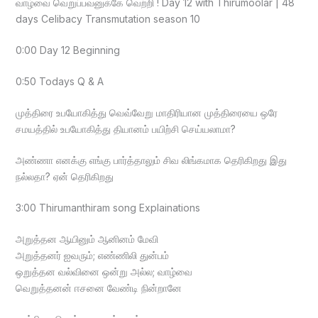
வாழ்வை வெறுப்பவனுக்கே வெற்றி ! Day 12 with Thirumoolar | 48
days Celibacy Transmutation season 10
0:00 Day 12 Beginning
0:50 Todays Q & A
முத்திரை உபயோகித்து வெவ்வேறு மாதிரியான முத்திரையை ஒரே
சமயத்தில் உபயோகித்து தியானம் பயிற்சி செய்யலாமா?
அண்ணா எனக்கு எங்கு பார்த்தாலும் சிவ லிங்கமாக தெரிகிறது இது
நல்லதா? ஏன் தெரிகிறது
3:00 Thirumanthiram song Explainations
அறுத்தன ஆயினும் ஆனினம் மேவி
அறுத்தனர் ஐவரும்; எண்ணிலி துன்பம்
ஒறுத்தன வல்வினை ஒன்று அல்ல; வாழ்வை
வெறுத்தனன் ஈசனை வேண்டி நின்றானே