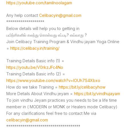
https://youtube.com/tamilnoolagam
Any help contact
Celibacyin@gmail.com
*******************
Below details will help you to getting in
பயிற்சிகளில் கலந்து கொள்வது எப்படி? எவ்வாறு ?
Join Celibacy Training Program & Vindhu jayam Yoga Online
=
https://celibacy.in/training/
Training Details Basic info (1) =
https://youtu.be/V0rkzJFc4No
Training Details Basic info (2) =
https://www.youtube.com/watch?v=lOUh7S4Xbxo
How do we take Training =
https://bit.ly/celibacyhow
More Details About Vindhu jeyam =
https://bit.ly/vindhujayam
To join vindhu Jeyam practices you needs to be a life time
member in ( MODERN or MONK or Healers mode Celibacy)
For any clarifications feel free to contact Me via
celibacyin@gmail.com
*************************************