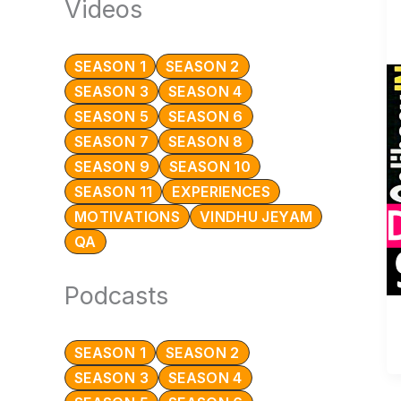
Videos
SEASON 1
SEASON 2
SEASON 3
SEASON 4
SEASON 5
SEASON 6
SEASON 7
SEASON 8
SEASON 9
SEASON 10
SEASON 11
EXPERIENCES
MOTIVATIONS
VINDHU JEYAM
QA
Podcasts
SEASON 1
SEASON 2
SEASON 3
SEASON 4