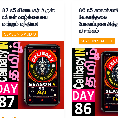
நாட்கள்
மாற்றி
உங்களை
87 s5 வினாயகர் அருள்:
86 s5 சாகாக்கால
நாங்கள்
எவ்வாறு
உங்கள் வாழ்க்கையை
வேகாத்தலை
உங்களுக்கு
மாற்றும்?
மாற்றும் மந்திரம்!
போகாப்புனல் சித்
சொல்கிறோம்!
விளக்கம்
SEASON 5 AUDIO
SEASON 5 AUDIO