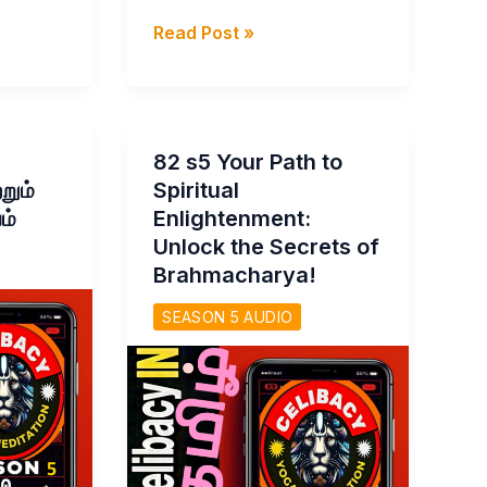
85
Read Post »
s5
How
to
successfully
82 s5 Your Path to
over
றும்
Spiritual
come
ம்
Enlightenment:
problems
Unlock the Secrets of
and
Brahmacharya!
Karma
SEASON 5 AUDIO
Day
85