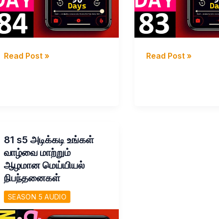
84
83
Read Post »
Read Post »
s5
s5
முக்கியமானதாகும்
உங்கள்
ஆழமான
வாழ்க்கையை
முறைகள்
மாற்றும்
90
நாள்
81 s5 அடிக்கடி உங்கள்
ப்ரமச்சர்யம்
வாழ்வை மாற்றும்
ஆழமான மெய்யியல்
நிபந்தனைகள்
SEASON 5 AUDIO