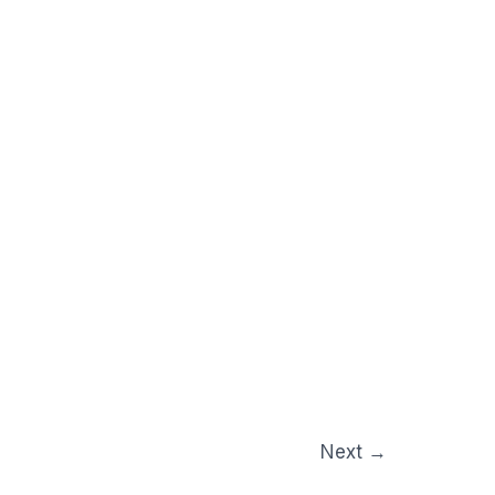
Brahmacharya!
Next
→